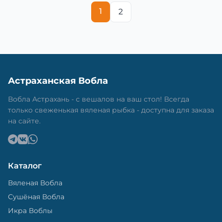
1
2
Астраханская Вобла
Вобла Астрахань - с вешалов на ваш стол! Всегда
только свеженькая вяленая рыбка - доступна для заказа
на сайте.
Каталог
Вяленая Вобла
Сушёная Вобла
Икра Воблы