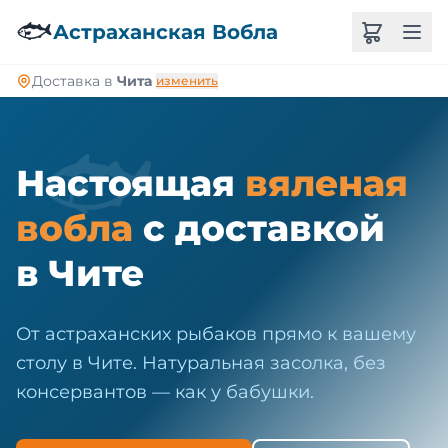
🐠
🐟
Астраханская Вобла
Доставка в
Чита
изменить
🐟
Настоящая
вяленая
вобла
с доставкой
в Чите
От астраханских рыбаков прямо к вашему
столу в Чите. Натуральная засолка, без
консервантов — как у бабушки.