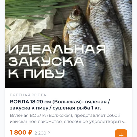
ВЯЛЕНАЯ ВОБЛА
ВОБЛА 18-20 см (Волжская)- вяленая /
закуска к пиву / сушеная рыба 1 кг.
Вяленая ВОБЛА (Волжская), представляет собой
изысканное лакомство, способное удовлетворить
даже самых взыскательных гурманов. Чтобы
1 800 ₽
2 200 ₽
сделать вяленую воблу, её сначала хорошо солят.