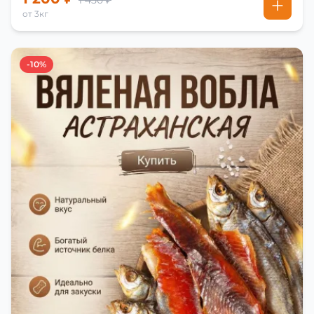
1 450 ₽
от 3кг
-10%