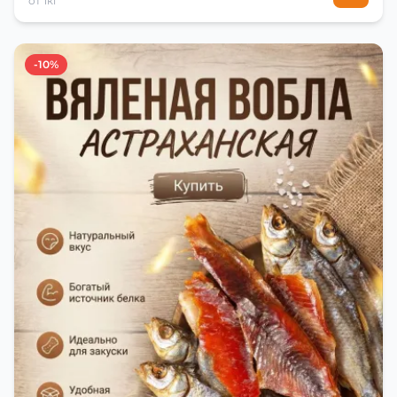
от 1кг
-10%