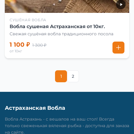
СУШЁНАЯ ВОБЛА
Вобла сушеная Астраханская от 10кг.
Свежая сушёная вобла традиционного посола
1 100 ₽
1 300 ₽
от 10кг
1
2
Астраханская Вобла
Вобла Астрахань - с вешалов на ваш стол! Всегда
только свеженькая вяленая рыбка - доступна для заказа
на сайте.