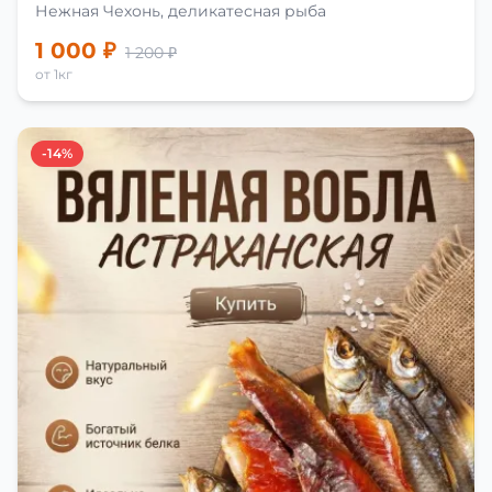
Нежная Чехонь, деликатесная рыба
1 000 ₽
1 200 ₽
от 1кг
-14%