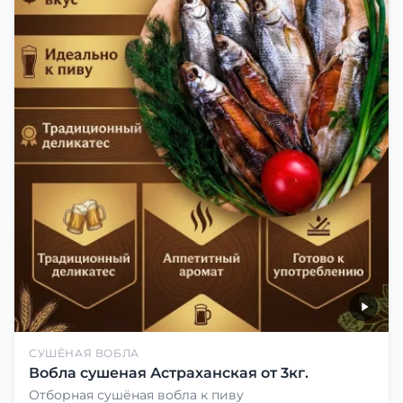
СУШЁНАЯ ВОБЛА
Вобла сушеная Астраханская от 3кг.
Отборная сушёная вобла к пиву