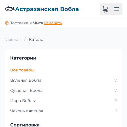
🐟
Астраханская Вобла
Доставка в
Чита
изменить
Главная
/
Каталог
Категории
Все товары
Вяленая Вобла
7
Сушёная Вобла
7
Икра Воблы
2
Чехонь вяленая
1
Сортировка