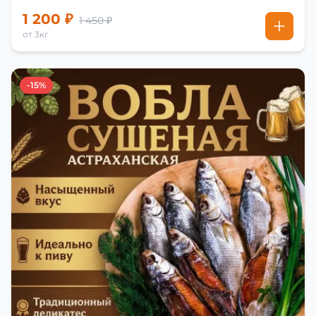
1 200 ₽
1 450 ₽
от 3кг
-15%