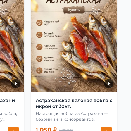
рахани
Астраханская вяленая вобла с
икрой от 30кг.
я вобла,
Настоящая вобла из Астрахани —
му
без химии и консервантов.
1 050 ₽
1 250 ₽