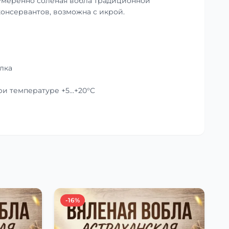
умеренно солёная вобла традиционной
консервантов, возможна с икрой.
лка
при температуре +5…+20°C
-16%