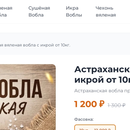
леная
Сушёная
Икра
Чехонь
бла
Вобла
Воблы
вяленая
я вяленая вобла с икрой от 10кг.
Астраханск
икрой от 10
Астраханская вобла п
1 200 ₽
1 300 ₽
Фасовка: