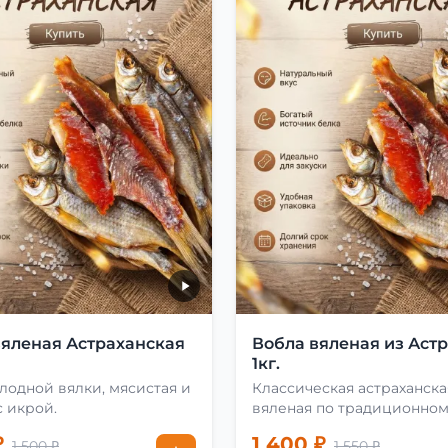
вяленая Астраханская
Вобла вяленая из Аст
1кг.
лодной вялки, мясистая и
Классическая астраханска
 икрой.
вяленая по традиционно
рецепту
₽
1 400 ₽
1 500 ₽
1 550 ₽