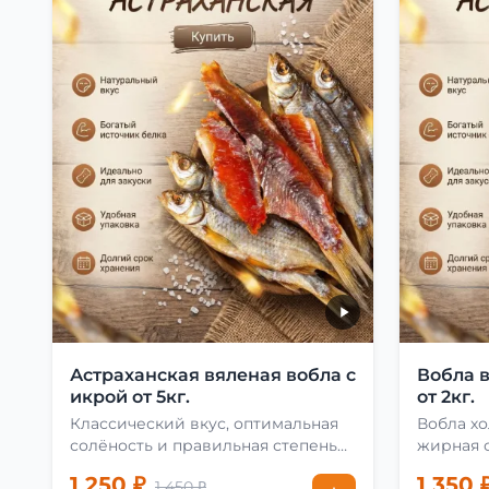
Астраханская вяленая вобла с
Вобла 
икрой от 5кг.
от 2кг.
Классический вкус, оптимальная
Вобла хо
солёность и правильная степень
жирная с
сушки
1 250 ₽
1 350 
1 450 ₽