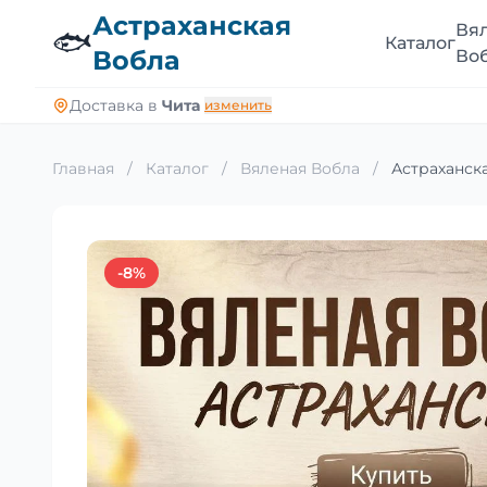
Астраханская
Вя
🐟
Каталог
Вобла
Во
Доставка в
Чита
изменить
Главная
/
Каталог
/
Вяленая Вобла
/
Астраханска
-8%