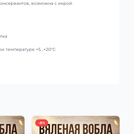
консервантов, возможна с икрой.
лка
при температуре +5…+20°C
-8%