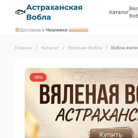
Астраханская
Вя
🐟
Каталог
Вобла
Во
Доставка в
Чкаловск
изменить
Главная
/
Каталог
/
Вяленая Вобла
/
Вобла вялен
-10%