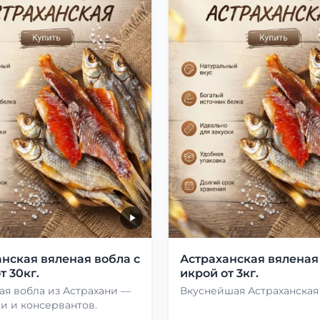
нская вяленая вобла с
Астраханская вяленая
т 30кг.
икрой от 3кг.
ая вобла из Астрахани —
Вкуснейшая Астраханская
и и консервантов.