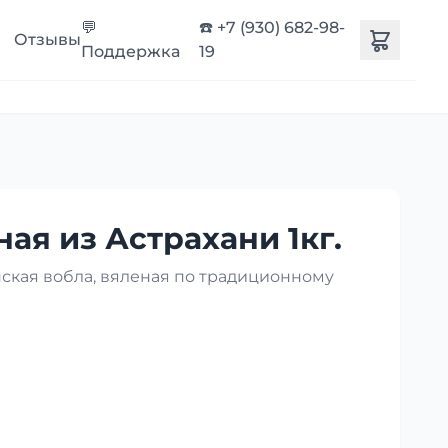
💬
☎️ +7 (930) 682-98-
Отзывы
Поддержка
19
ая из Астрахани 1кг.
нская вобла, вяленая по традиционному