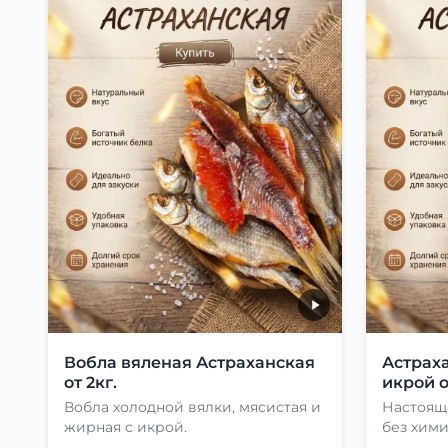
Вобла вяленая Астраханская
Астраха
от 2кг.
икрой о
Вобла холодной вялки, мясистая и
Настоящ
жирная с икрой.
без хими