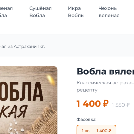
леная
Сушёная
Икра
Чехонь
бла
Вобла
Воблы
вяленая
ая из Астрахани 1кг.
Вобла вялен
Классическая астраха
рецепту
1 400 ₽
1 550 ₽
Фасовка:
1 кг. — 1 400 ₽