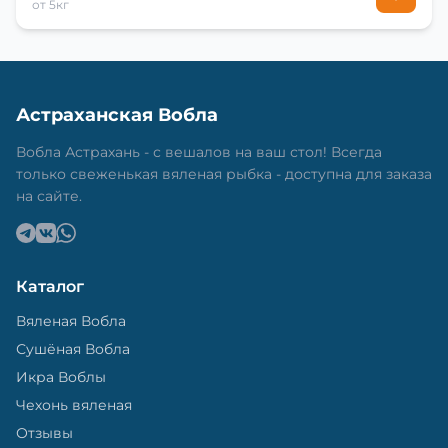
от 5кг
Астраханская Вобла
Вобла Астрахань - с вешалов на ваш стол! Всегда
только свеженькая вяленая рыбка - доступна для заказа
на сайте.
Каталог
Вяленая Вобла
Сушёная Вобла
Икра Воблы
Чехонь вяленая
Отзывы