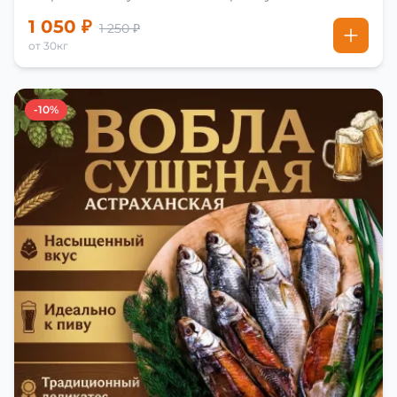
1 050 ₽
1 250 ₽
от 30кг
-10%