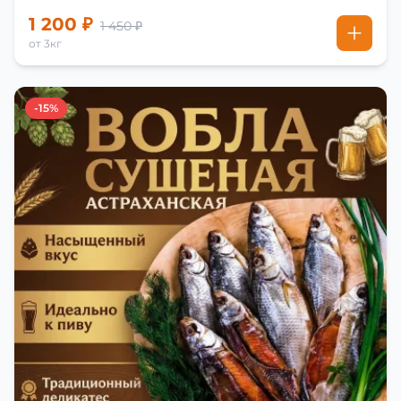
1 200 ₽
1 450 ₽
от 3кг
-15%