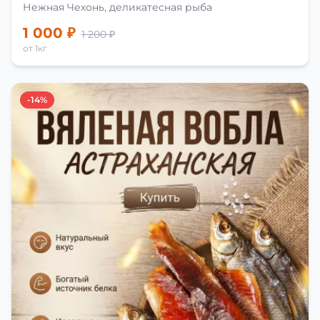
Нежная Чехонь, деликатесная рыба
1 000 ₽
1 200 ₽
от 1кг
-14%