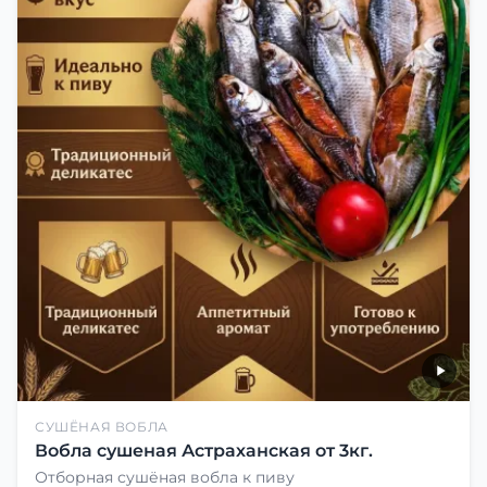
СУШЁНАЯ ВОБЛА
Вобла сушеная Астраханская от 3кг.
Отборная сушёная вобла к пиву