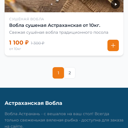
СУШЁНАЯ ВОБЛА
Вобла сушеная Астраханская от 10кг.
Свежая сушёная вобла традиционного посола
1 100 ₽
1 300 ₽
от 10кг
1
2
Астраханская Вобла
Вобла Астрахань - с вешалов на ваш стол! Всегда
только свеженькая вяленая рыбка - доступна для заказа
на сайте.