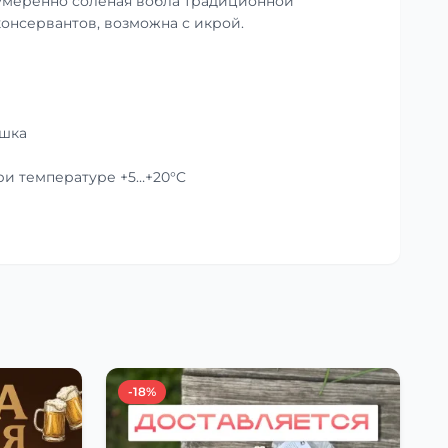
умеренно солёная вобла традиционной
консервантов, возможна с икрой.
ушка
при температуре +5…+20°C
-18%