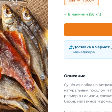
10кг — 11 000 ₽
✓ В наличии (56 кг.)
Доставка в
Чёрмоз
:
менеджера.
Описание
Сушёная вобла из Астрах
натуральным посолом и 
размер в наличии, свежа
баров, магазинов и домаш