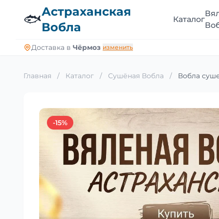
Астраханская
Вя
🐟
Каталог
Вобла
Во
Доставка в
Чёрмоз
изменить
Главная
/
Каталог
/
Сушёная Вобла
/
Вобла суше
-15%