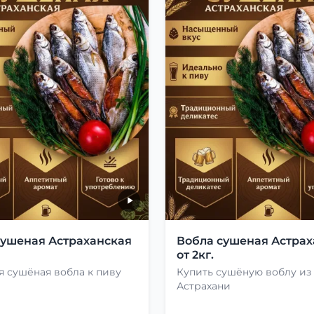
сушеная Астраханская
Вобла сушеная Астрах
от 2кг.
 сушёная вобла к пиву
Купить сушёную воблу из
Астрахани