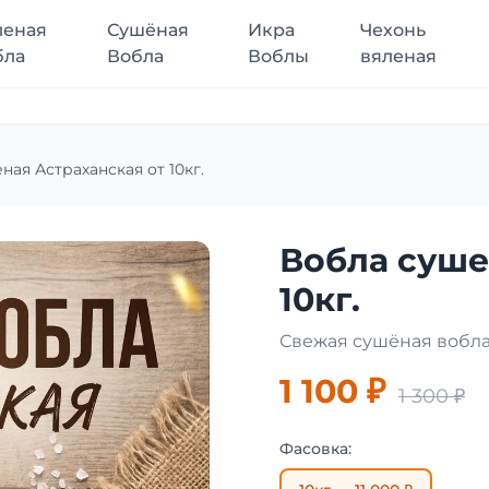
леная
Сушёная
Икра
Чехонь
бла
Вобла
Воблы
вяленая
ная Астраханская от 10кг.
Вобла суше
10кг.
Свежая сушёная вобла
1 100 ₽
1 300 ₽
Фасовка: