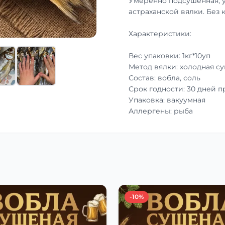
Умеренно подсушенная, 
астраханской вялки. Без 
Характеристики:
Вес упаковки: 1кг*10уп
Метод вялки: холодная с
Состав: вобла, соль
Срок годности: 30 дней 
Упаковка: вакуумная
Аллергены: рыба
-10%