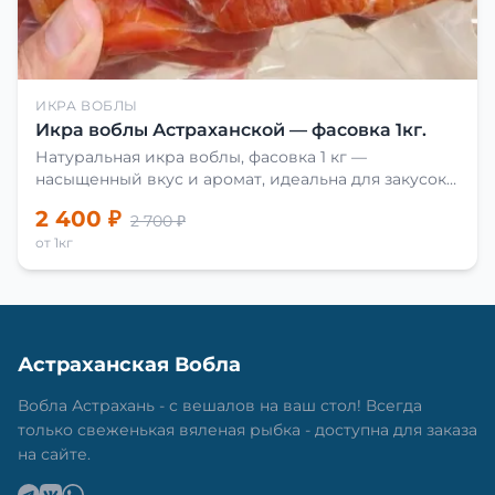
ИКРА ВОБЛЫ
Икра воблы Астраханской — фасовка 1кг.
Натуральная икра воблы, фасовка 1 кг —
насыщенный вкус и аромат, идеальна для закусок
и приготовления блюд.
2 400 ₽
2 700 ₽
от 1кг
Астраханская Вобла
Вобла Астрахань - с вешалов на ваш стол! Всегда
только свеженькая вяленая рыбка - доступна для заказа
на сайте.