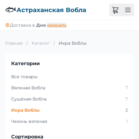
🐟
Астраханская Вобла
Доставка в
Дно
изменить
Главная
/
Каталог
/
Икра Воблы
Категории
Все товары
Вяленая Вобла
7
Сушёная Вобла
7
Икра Воблы
2
Чехонь вяленая
1
Сортировка