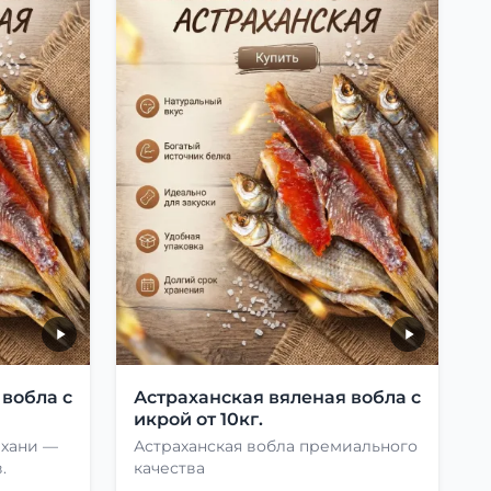
 вобла с
Астраханская вяленая вобла с
икрой от 10кг.
ахани —
Астраханская вобла премиального
.
качества