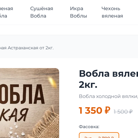
леная
Сушёная
Икра
Чехонь
бла
Вобла
Воблы
вяленая
ая Астраханская от 2кг.
Вобла вяле
2кг.
Вобла холодной вялки,
1 350 ₽
1 500 ₽
Фасовка: