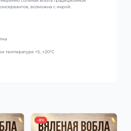
умеренно солёная вобла традиционной
консервантов, возможна с икрой.
лка
при температуре +5…+20°C
-8%