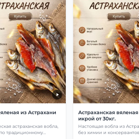
вяленая из Астрахани
Астраханская вяленая
икрой от 30кг.
ская астраханская вобла,
Настоящая вобла из Астр
 по традиционному
без химии и консервантов