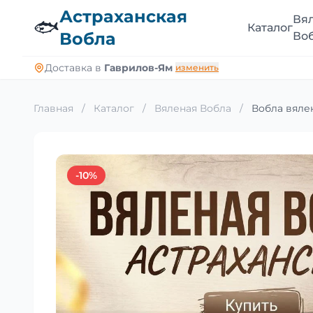
Астраханская
Вя
🐟
Каталог
Вобла
Во
Доставка в
Гаврилов-Ям
изменить
Главная
/
Каталог
/
Вяленая Вобла
/
Вобла вялен
-10%