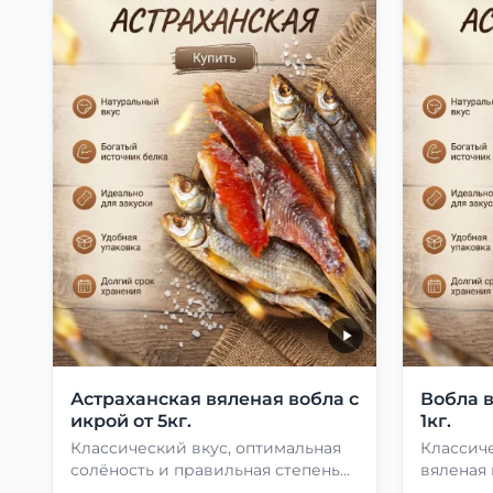
Астраханская вяленая вобла с
Вобла 
икрой от 5кг.
1кг.
Классический вкус, оптимальная
Классиче
солёность и правильная степень
вяленая
сушки
рецепту