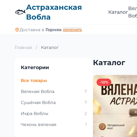
Астраханская
Вя
🐟
Каталог
Вобла
Во
Доставка в
Горняк
изменить
Главная
/
Каталог
Каталог
Категории
Все товары
-10%
Вяленая Вобла
7
Сушёная Вобла
7
Икра Воблы
2
Чехонь вяленая
1