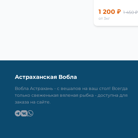
1 200 ₽
1 450 ₽
от 3кг
Астраханская Вобла
Вобла Астрахань - с вешалов на ваш стол! Всегда
только свеженькая вяленая рыбка - доступна для
заказа на сайте.