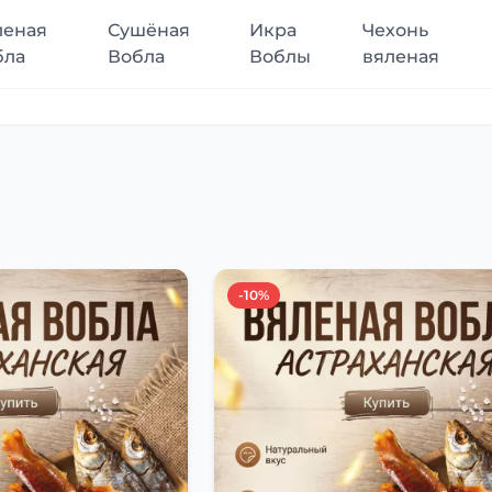
леная
Сушёная
Икра
Чехонь
бла
Вобла
Воблы
вяленая
-10%