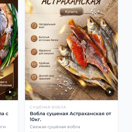
СУШЁНАЯ ВОБЛА
а с
Вобла сушеная Астраханская от
10кг.
лги
Свежая сушёная вобла