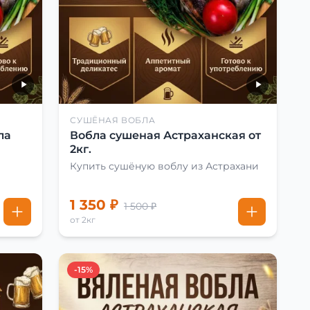
СУШЁНАЯ ВОБЛА
ла
Вобла сушеная Астраханская от
2кг.
Купить сушёную воблу из Астрахани
1 350 ₽
1 500 ₽
от 2кг
-15%