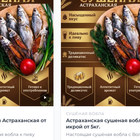
СУШЁНАЯ ВОБЛА
 Астраханская от
Астраханская сушеная вобл
икрой от 5кг.
я вобла к пиву
Настоящая сушёная вобла с Во