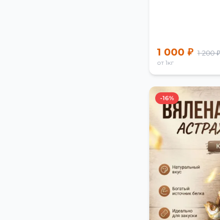
1 000 ₽
1 200 
от 1кг
-16%