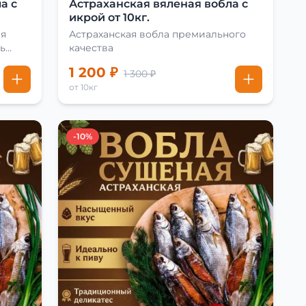
а с
Астраханская вяленая вобла с
икрой от 10кг.
ая
Астраханская вобла премиального
ь
качества
1 200 ₽
1 300 ₽
от 10кг
-10%