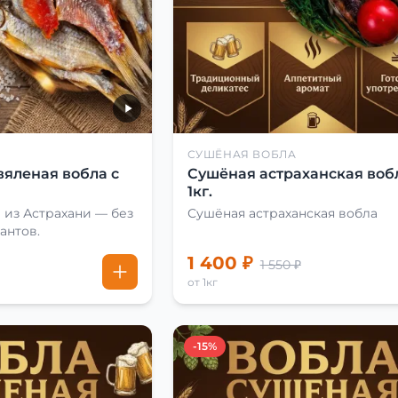
СУШЁНАЯ ВОБЛА
вяленая вобла с
Сушёная астраханская воб
1кг.
 из Астрахани — без
Сушёная астраханская вобла
антов.
1 400 ₽
1 550 ₽
от 1кг
-15%