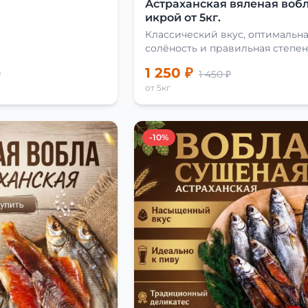
Астраханская вяленая вобл
икрой от 5кг.
Классический вкус, оптимальн
солёность и правильная степен
сушки
1 250 ₽
₽
1 450 ₽
от 5кг
-10%