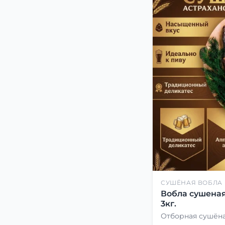
СУШЁНАЯ ВОБЛА
Вобла сушеная
3кг.
Отборная сушёна