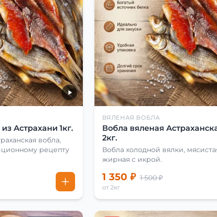
ВЯЛЕНАЯ ВОБЛА
из Астрахани 1кг.
Вобла вяленая Астраханска
2кг.
раханская вобла,
иционному рецепту
Вобла холодной вялки, мясиста
жирная с икрой.
1 350 ₽
1 500 ₽
от 2кг