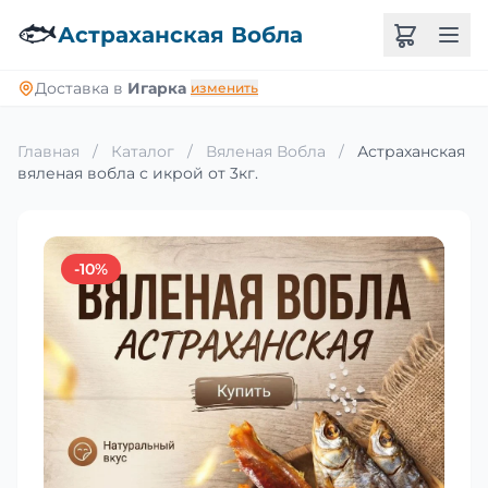
🐟
Астраханская Вобла
Доставка в
Игарка
изменить
Главная
/
Каталог
/
Вяленая Вобла
/
Астраханская
вяленая вобла с икрой от 3кг.
-10%