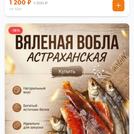
1 200 ₽
1 300 ₽
от 10кг
-16%