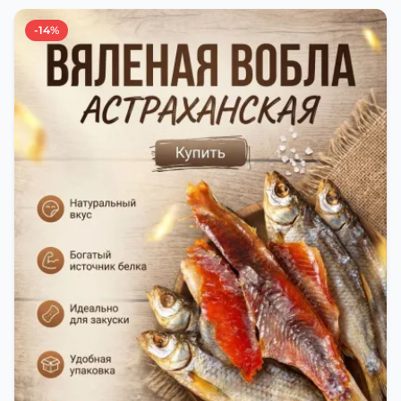
остаётся вкусной и ароматной. Каждый шаг в
приготовлении вяленой воблы делают с учётом
-14%
времени года. Это помогает сохранить рыбу
свежей и качественной. Потом рыбу упаковывают
в специальный пакет, чтобы она не портилась и не
теряла влагу. Вяленая вобла — это не просто
вкусная еда, но и пример того, как можно сочетать
старые рецепты и современные технологии. Её
можно есть с напитками, и это будет очень вкусно.