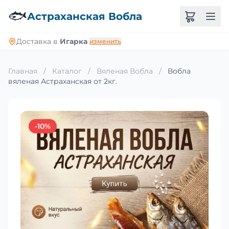
🐟
Астраханская Вобла
Доставка в
Игарка
изменить
Главная
/
Каталог
/
Вяленая Вобла
/
Вобла
вяленая Астраханская от 2кг.
-10%