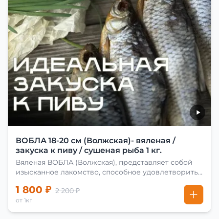
ВОБЛА 18-20 см (Волжская)- вяленая /
закуска к пиву / сушеная рыба 1 кг.
Вяленая ВОБЛА (Волжская), представляет собой
изысканное лакомство, способное удовлетворить
даже самых взыскательных гурманов. Чтобы
1 800 ₽
2 200 ₽
сделать вяленую воблу, её сначала хорошо солят.
от 1кг
Для этого используют старые рецепты и
современные способы. Благодаря этому рыба