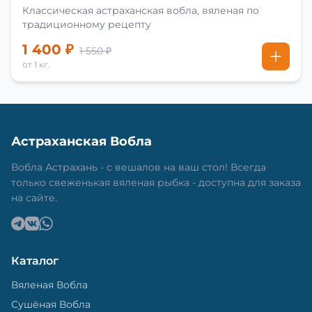
Классическая астраханская вобла, вяленая по
традиционному рецепту
1 400 ₽
1 550 ₽
от 1 кг.
Астраханская Вобла
Вобла Астрахань - с вешалов на ваш стол! Всегда
только свеженькая вяленая рыбка - доступна для заказа
на сайте.
Каталог
Вяленая Вобла
Сушёная Вобла