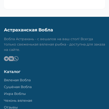
Астраханская Вобла
Вобла Астрахань - с вешалов на ваш стол! Всегда
только свеженькая вяленая рыбка - доступна для заказа
на сайте.
Каталог
Вяленая Вобла
Сушёная Вобла
Икра Воблы
Чехонь вяленая
Отзывы