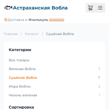
🐟
Астраханская Вобла
Доставка в
Исилькуль
изменить
Главная
/
Каталог
/
Сушёная Вобла
Категории
Все товары
Вяленая Вобла
7
Сушёная Вобла
7
Икра Воблы
2
Чехонь вяленая
1
Сортировка