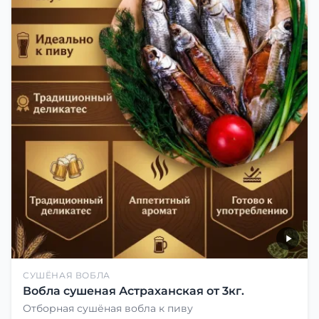
СУШЁНАЯ ВОБЛА
Вобла сушеная Астраханская от 3кг.
Отборная сушёная вобла к пиву