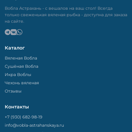
в специальный пакет, чтобы она не портилась и не
теряла влагу. Вяленая вобла — это не просто
Вобла Астрахань - с вешалов на ваш стол! Всегда
вкусная еда, но и пример того, как можно сочетать
только свеженькая вяленая рыбка - доступна для заказа
старые рецепты и современные технологии. Её
на сайте.
можно есть с напитками, и это будет очень вкусно.
Каталог
Вяленая Вобла
Сушёная Вобла
Икра Воблы
Чехонь вяленая
Отзывы
Контакты
+7 (930) 682-98-19
info@vobla-astrahanskaya.ru