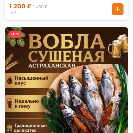
1 200 ₽
1 450 ₽
от 3кг
-15%