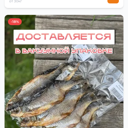
от 30кг
-18%