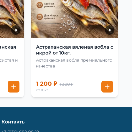
анская
Астраханская вяленая вобла с
икрой от 10кг.
систая и
Астраханская вобла премиального
качества
1 200 ₽
1 300 ₽
от 10кг
Контакты