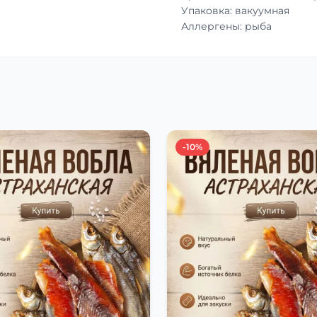
Упаковка: вакуумная
Аллергены: рыба
-10%