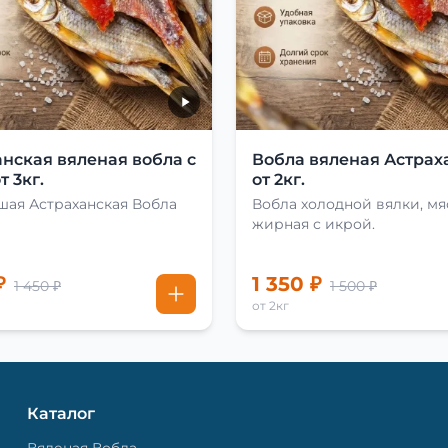
нская вяленая вобла с
Вобла вяленая Астрах
т 3кг.
от 2кг.
шая Астраханская Вобла
Вобла холодной вялки, мя
жирная с икрой.
₽
1 350 ₽
1 450 ₽
1 500 ₽
от 2кг
Каталог