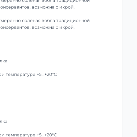
умеренно солёная вобла традиционной
консервантов, возможна с икрой.
умеренно солёная вобла традиционной
консервантов, возможна с икрой.
лка
при температуре +5…+20°C
лка
при температуре +5…+20°C