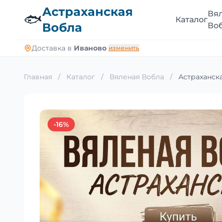
Астраханская
Вя
🐟
Каталог
Вобла
Во
Доставка в
Иваново
изменить
Главная
/
Каталог
/
Вяленая Вобла
/
Астраханска
-16%