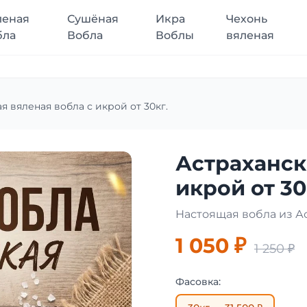
леная
Сушёная
Икра
Чехонь
бла
Вобла
Воблы
вяленая
я вяленая вобла с икрой от 30кг.
Астраханск
икрой от 30
Настоящая вобла из А
1 050 ₽
1 250 ₽
Фасовка: