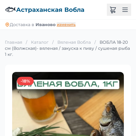
🐟
Астраханская Вобла
Доставка в
Иваново
изменить
Главная
/
Каталог
/
Вяленая Вобла
/
ВОБЛА 18-20
см (Волжская)- вяленая / закуска к пиву / сушеная рыба
1 кг.
-18%