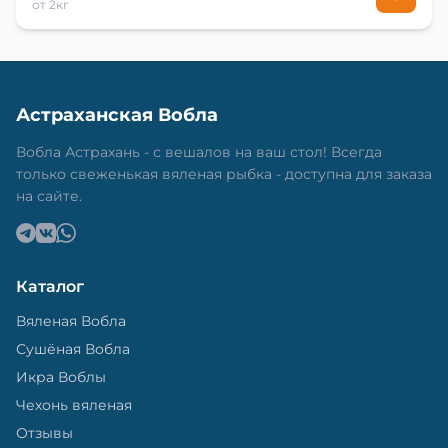
от 2кг
Астраханская Вобла
Вобла Астрахань - с вешалов на ваш стол! Всегда
только свеженькая вяленая рыбка - доступна для заказа
на сайте.
Каталог
Вяленая Вобла
Сушёная Вобла
Икра Воблы
Чехонь вяленая
Отзывы