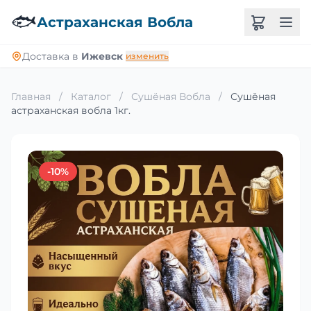
🐟
Астраханская Вобла
Доставка в
Ижевск
изменить
Главная
/
Каталог
/
Сушёная Вобла
/
Сушёная
астраханская вобла 1кг.
-10%