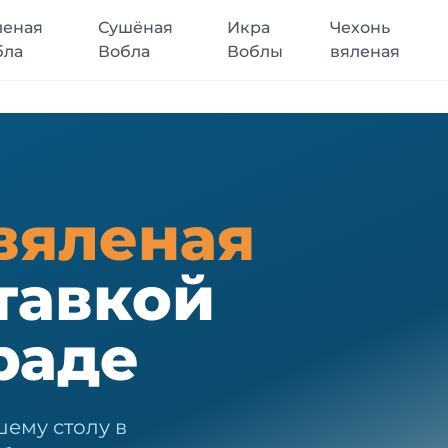
леная
Сушёная
Икра
Чехонь
бла
Вобла
Воблы
вяленая
вяленая
тавкой
раде
шему столу в