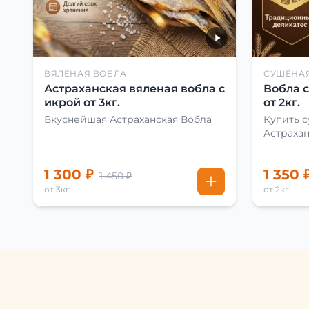
ВЯЛЕНАЯ ВОБЛА
СУШЁНА
Астраханская вяленая вобла с
Вобла 
икрой от 3кг.
от 2кг.
Вкуснейшая Астраханская Вобла
Купить 
Астраха
1 300 ₽
1 350 
1 450 ₽
от 3кг
от 2кг