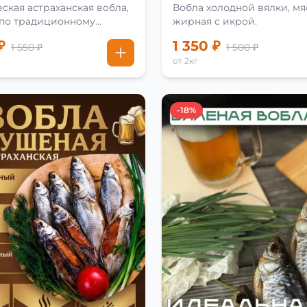
ская астраханская вобла,
Вобла холодной вялки, мя
 по традиционному
жирная с икрой.
₽
1 350 ₽
1 550 ₽
1 500 ₽
от 2кг
-18%