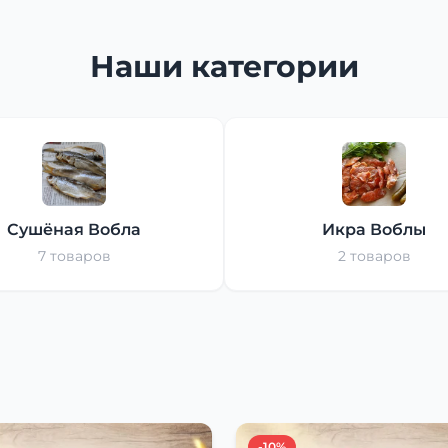
Наши категории
Сушёная Вобла
Икра Воблы
7 товаров
2 товаров
-10%