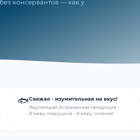
без консервантов — как у
🐟
Свежая - изумительная на вкус!
Вкуснейшая Астраханская продукция -
!
В меру подсушена - В меру соленая!