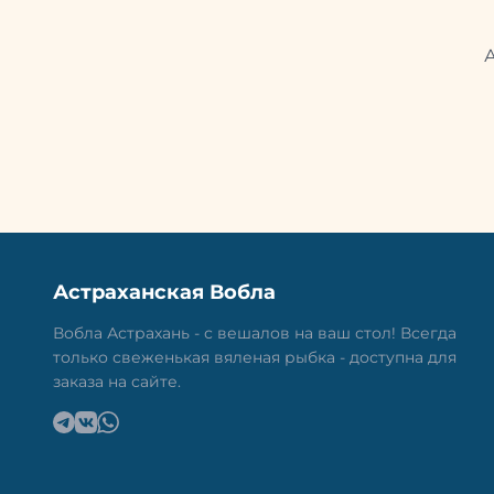
Астраханская Вобла
Вобла Астрахань - с вешалов на ваш стол! Всегда
только свеженькая вяленая рыбка - доступна для
заказа на сайте.