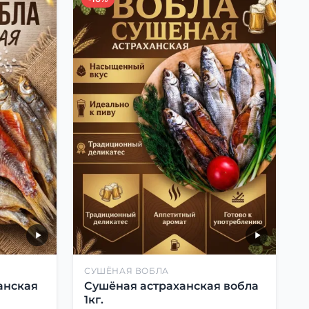
СУШЁНАЯ ВОБЛА
анская
Сушёная астраханская вобла
1кг.