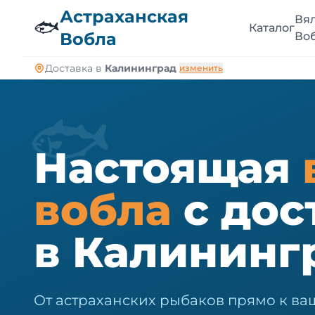
🐠
Астраханская
Вя
🐟
Каталог
Вобла
Во
Доставка в
Калининград
изменить
🐟
Настоящая
вобла
с дос
в Калининг
От астраханских рыбаков прямо к ва