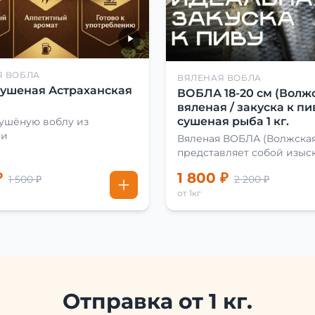
Я ВОБЛА
ВЯЛЕНАЯ ВОБЛА
сушеная Астраханская
ВОБЛА 18-20 см (Волжс
вяленая / закуска к пив
сушеная рыба 1 кг.
сушёную воблу из
ни
Вяленая ВОБЛА (Волжская
представляет собой изыс
лакомство, способное
₽
1 800 ₽
1 500 ₽
2 200 ₽
удовлетворить даже самы
от 1кг
взыскательных гурманов. Чтобы
сделать вяленую воблу, е
хорошо солят. Для этого
используют старые рецеп
современные способы. Бл
этому рыба остаётся вкус
ароматной. Каждый шаг в
приготовлении вяленой 
Отправка от 1 кг.
делают с учётом времени 