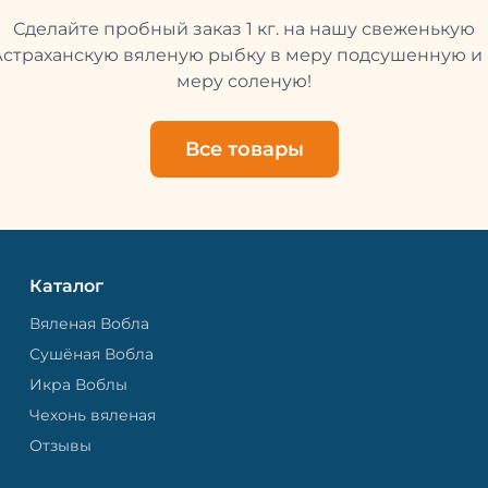
Это помогает сохранить 
Сделайте пробный заказ 1 кг. на нашу свеженькую
свежей и качественной. 
рыбу упаковывают в спе
Астраханскую вяленую рыбку в меру подсушенную и 
пакет, чтобы она не порти
меру соленую!
теряла влагу. Вяленая вобла — это
не просто вкусная еда, но
пример того, как можно с
Все товары
старые рецепты и совре
технологии. Её можно ест
напитками, и это будет оч
вкусно.
Каталог
Вяленая Вобла
Сушёная Вобла
Икра Воблы
Чехонь вяленая
Отзывы