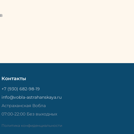
Это помогает сохранить рыбу
рыбу
свежей и качественной. Потом
Потом
рыбу упаковывают в специальный
циальный
в
пакет, чтобы она не портилась и не
лась и не
теряла влагу. Вяленая вобла — это
не просто вкусная еда, но и
 и
пример того, как можно сочетать
очетать
старые рецепты и современные
менные
технологии. Её можно есть с
ь с
напитками, и это будет очень
ень
вкусно.
Контакты
+7 (930) 682-98-19
info@vobla-astrahanskaya.ru
Астраханская Вобла
07:00-22:00 Без выходных
Политика конфиденциальности