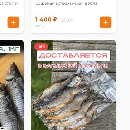
систая и
Сушёная астраханская вобла
1 400 ₽
1 550 ₽
от 1кг
-18%