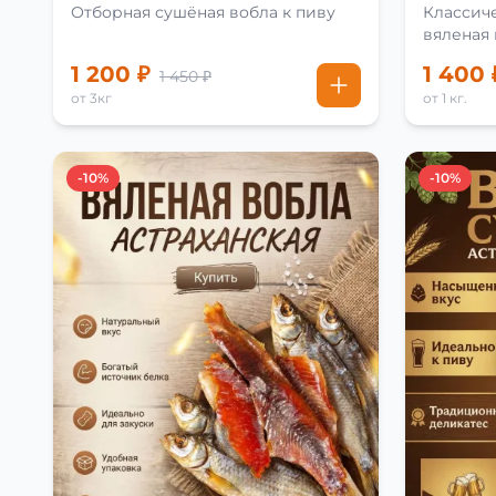
Отборная сушёная вобла к пиву
Классиче
вяленая
рецепту
1 200 ₽
1 400 
1 450 ₽
от 3кг
от 1 кг.
-10%
-10%