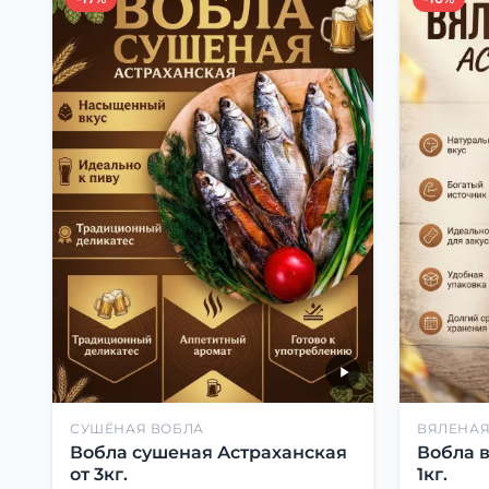
СУШЁНАЯ ВОБЛА
ВЯЛЕНАЯ
Вобла сушеная Астраханская
Вобла 
от 3кг.
1кг.