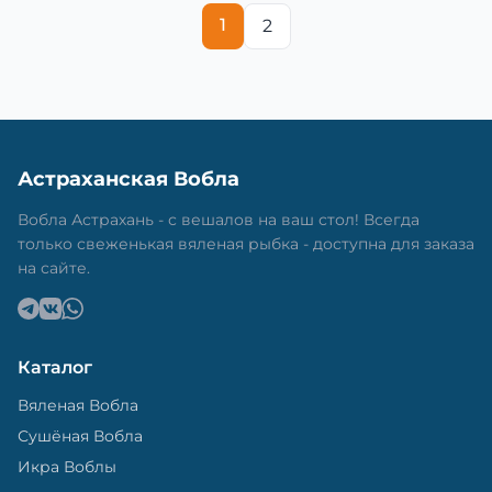
1
2
Астраханская Вобла
Вобла Астрахань - с вешалов на ваш стол! Всегда
только свеженькая вяленая рыбка - доступна для заказа
на сайте.
Каталог
Вяленая Вобла
Сушёная Вобла
Икра Воблы