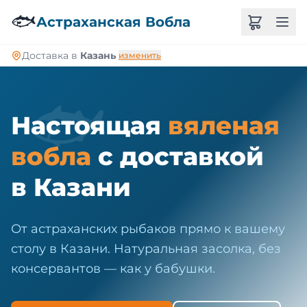
🐠
🐟
Астраханская Вобла
Доставка в
Казань
изменить
🐟
Настоящая
вяленая
вобла
с доставкой
в Казани
От астраханских рыбаков прямо к вашему
столу в Казани. Натуральная засолка, без
консервантов — как у бабушки.