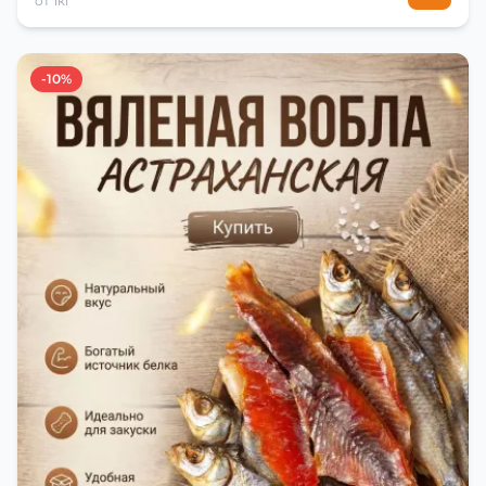
от 1кг
-10%