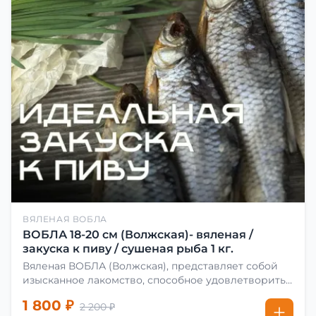
ВЯЛЕНАЯ ВОБЛА
ВОБЛА 18-20 см (Волжская)- вяленая /
закуска к пиву / сушеная рыба 1 кг.
Вяленая ВОБЛА (Волжская), представляет собой
изысканное лакомство, способное удовлетворить
даже самых взыскательных гурманов. Чтобы
1 800 ₽
2 200 ₽
сделать вяленую воблу, её сначала хорошо солят.