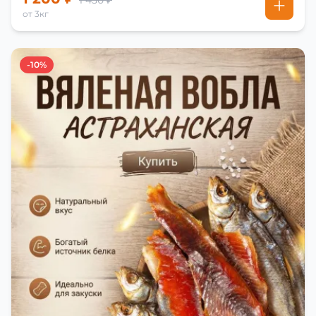
1 450 ₽
от 3кг
-10%