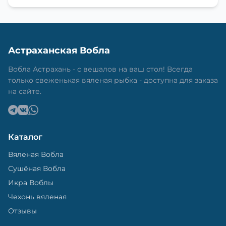
Астраханская Вобла
Вобла Астрахань - с вешалов на ваш стол! Всегда
только свеженькая вяленая рыбка - доступна для заказа
на сайте.
Каталог
Вяленая Вобла
Сушёная Вобла
Икра Воблы
Чехонь вяленая
Отзывы