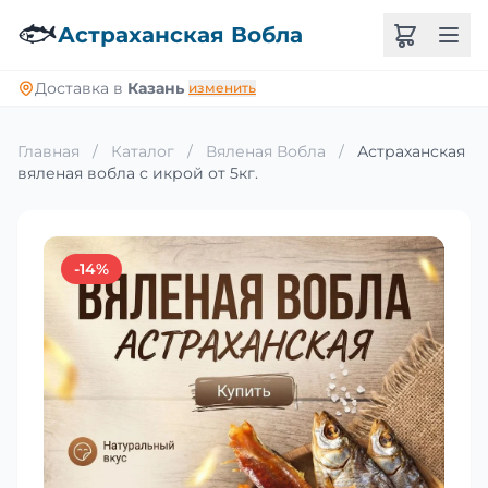
🐟
Астраханская Вобла
Доставка в
Казань
изменить
Главная
/
Каталог
/
Вяленая Вобла
/
Астраханская
вяленая вобла с икрой от 5кг.
-14%