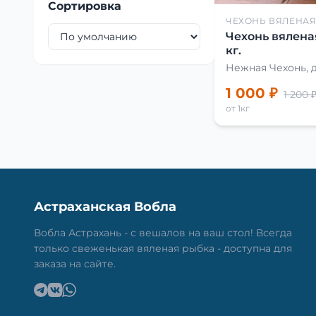
Сортировка
ЧЕХОНЬ ВЯЛЕНА
Чехонь вялена
кг.
Нежная Чехонь, 
1 000 ₽
1 200 
от 1кг
Астраханская Вобла
Вобла Астрахань - с вешалов на ваш стол! Всегда
только свеженькая вяленая рыбка - доступна для
заказа на сайте.