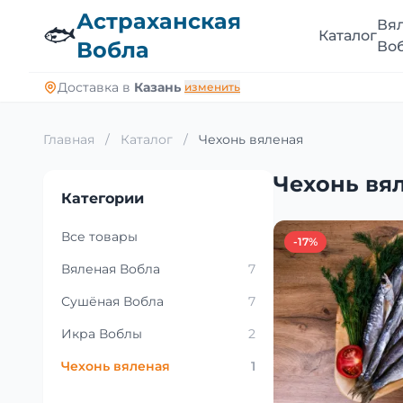
Астраханская
Вя
🐟
Каталог
Вобла
Во
Доставка в
Казань
изменить
Главная
/
Каталог
/
Чехонь вяленая
Чехонь вя
Категории
Все товары
-17%
Вяленая Вобла
7
Сушёная Вобла
7
Икра Воблы
2
Чехонь вяленая
1