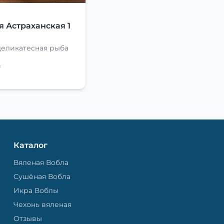
Я
я Астраханская 1
деликатесная рыба
₽
Каталог
Вяленая Вобла
Сушёная Вобла
Икра Воблы
Чехонь вяленая
Отзывы