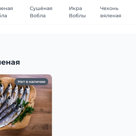
леная
Сушёная
Икра
Чехонь
бла
Вобла
Воблы
вяленая
леная
Нет в наличии