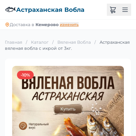
🐟
Астраханская Вобла
Доставка в
Кемерово
изменить
Главная
/
Каталог
/
Вяленая Вобла
/
Астраханская
вяленая вобла с икрой от 3кг.
-10%