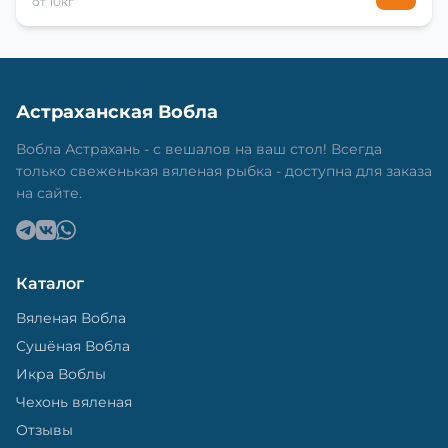
от 10кг
Астраханская Вобла
Вобла Астрахань - с вешалов на ваш стол! Всегда
только свеженькая вяленая рыбка - доступна для заказа
на сайте.
Каталог
Вяленая Вобла
Сушёная Вобла
Икра Воблы
Чехонь вяленая
Отзывы