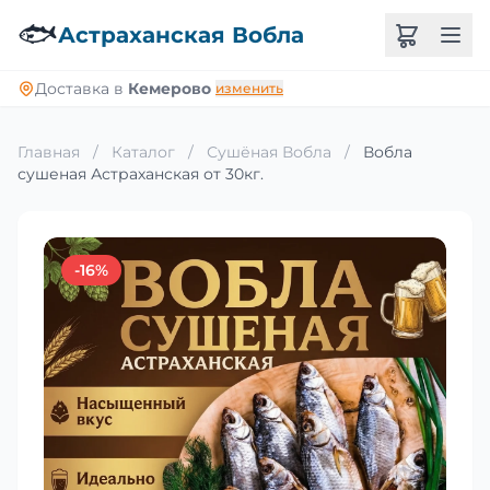
🐟
Астраханская Вобла
Доставка в
Кемерово
изменить
Главная
/
Каталог
/
Сушёная Вобла
/
Вобла
сушеная Астраханская от 30кг.
-16%