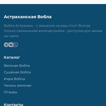
Астраханская Вобла
Вобла Астрахань - с вешалов на ваш стол! Всегда
только свеженькая вяленая рыбка - доступна для заказа
на сайте.
Каталог
Вяленая Вобла
Сушёная Вобла
Икра Воблы
Чехонь вяленая
Отзывы
Контакты