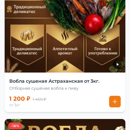
Вобла сушеная Астраханская от 3кг.
Отборная сушёная вобла к пиву
1 200 ₽
1 450 ₽
от 3кг
-16%