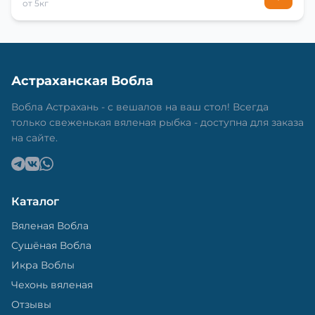
от 5кг
Астраханская Вобла
Вобла Астрахань - с вешалов на ваш стол! Всегда
только свеженькая вяленая рыбка - доступна для заказа
на сайте.
Каталог
Вяленая Вобла
Сушёная Вобла
Икра Воблы
Чехонь вяленая
Отзывы