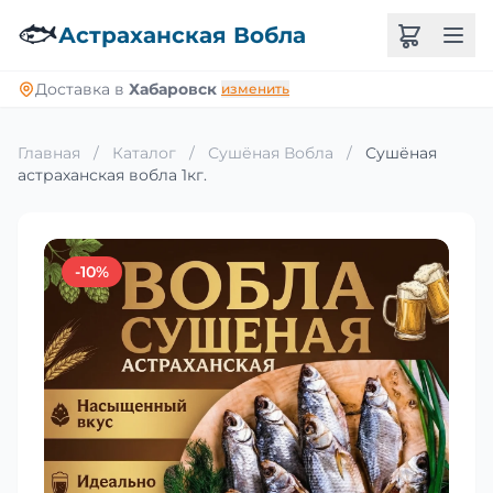
🐟
Астраханская Вобла
Доставка в
Хабаровск
изменить
Главная
/
Каталог
/
Сушёная Вобла
/
Сушёная
астраханская вобла 1кг.
-10%