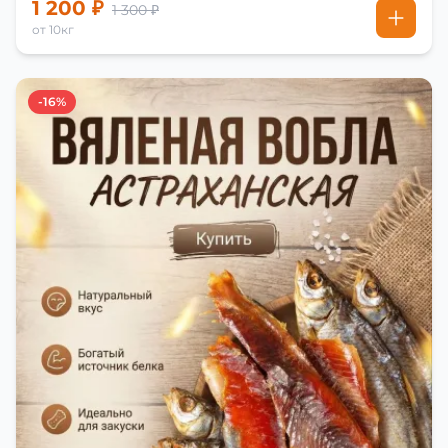
1 200 ₽
1 300 ₽
от 10кг
-16%