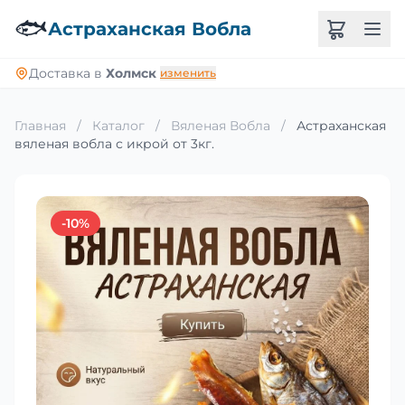
🐟
Астраханская Вобла
Доставка в
Холмск
изменить
Главная
/
Каталог
/
Вяленая Вобла
/
Астраханская
вяленая вобла с икрой от 3кг.
-10%