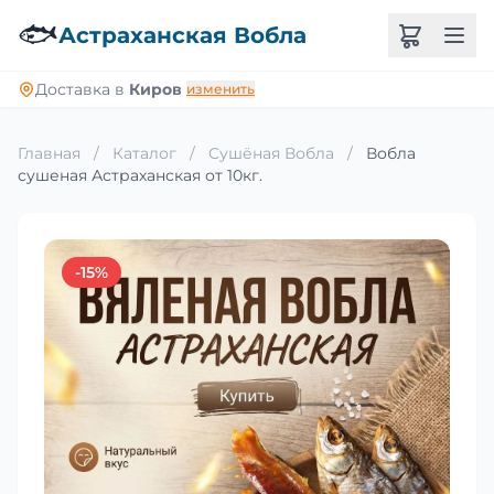
🐟
Астраханская Вобла
Доставка в
Киров
изменить
Главная
/
Каталог
/
Сушёная Вобла
/
Вобла
сушеная Астраханская от 10кг.
-15%