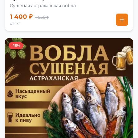
Сушёная астраханская вобла
1 400 ₽
1 550 ₽
от 1кг
-15%