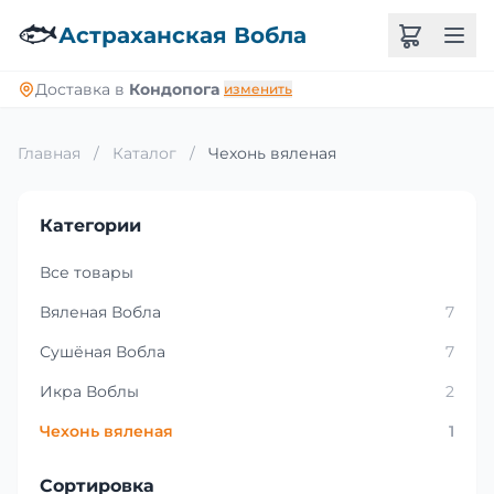
🐟
Астраханская Вобла
Доставка в
Кондопога
изменить
Главная
/
Каталог
/
Чехонь вяленая
Категории
Все товары
Вяленая Вобла
7
Сушёная Вобла
7
Икра Воблы
2
Чехонь вяленая
1
Сортировка