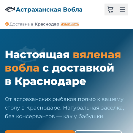
🐠
🐟
Астраханская Вобла
Доставка в
Краснодар
изменить
🐟
Настоящая
вяленая
вобла
с доставкой
в Краснодаре
От астраханских рыбаков прямо к вашему
столу в Краснодаре. Натуральная засолка,
без консервантов — как у бабушки.