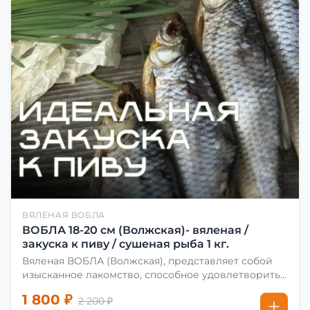
ВЯЛЕНАЯ ВОБЛА
ВОБЛА 18-20 см (Волжская)- вяленая /
закуска к пиву / сушеная рыба 1 кг.
Вяленая ВОБЛА (Волжская), представляет собой
изысканное лакомство, способное удовлетворить
даже самых взыскательных гурманов. Чтобы
1 800 ₽
2 200 ₽
сделать вяленую воблу, её сначала хорошо солят.