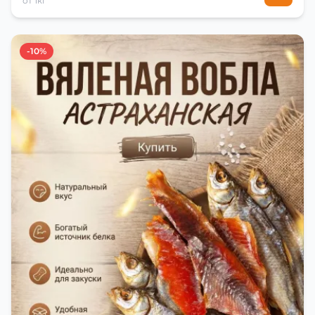
от 1кг
-10%