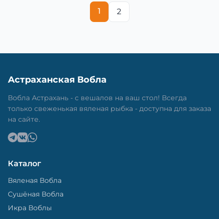
1
2
Астраханская Вобла
Вобла Астрахань - с вешалов на ваш стол! Всегда
только свеженькая вяленая рыбка - доступна для заказа
на сайте.
Каталог
Вяленая Вобла
Сушёная Вобла
Икра Воблы