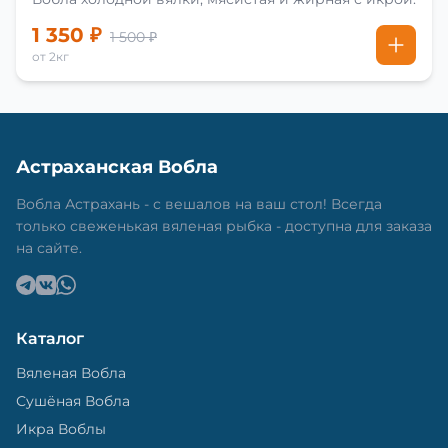
1 350 ₽
1 500 ₽
от 2кг
Астраханская Вобла
Вобла Астрахань - с вешалов на ваш стол! Всегда
только свеженькая вяленая рыбка - доступна для заказа
на сайте.
Каталог
Вяленая Вобла
Сушёная Вобла
Икра Воблы