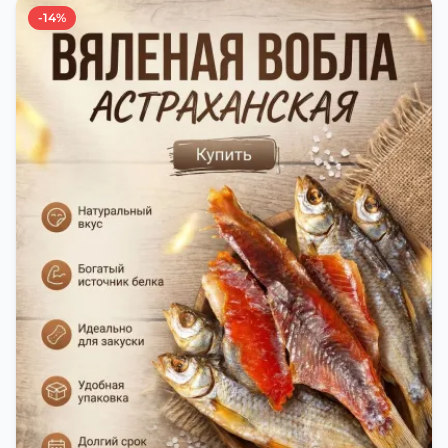
приготовлении вяленой воблы делают с учётом
-14%
времени года. Это помогает сохранить рыбу
свежей и качественной. Потом рыбу упаковывают
в специальный пакет, чтобы она не портилась и не
теряла влагу. Вяленая вобла — это не просто
вкусная еда, но и пример того, как можно сочетать
старые рецепты и современные технологии. Её
можно есть с напитками, и это будет очень вкусно.