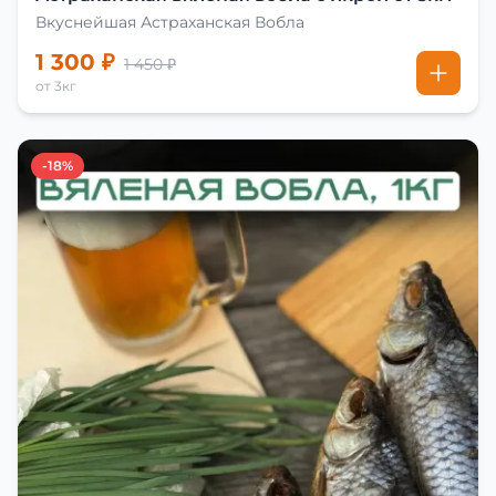
Вкуснейшая Астраханская Вобла
1 300 ₽
1 450 ₽
от 3кг
-18%