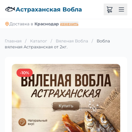
🐟
Астраханская Вобла
Доставка в
Краснодар
изменить
Главная
/
Каталог
/
Вяленая Вобла
/
Вобла
вяленая Астраханская от 2кг.
-10%