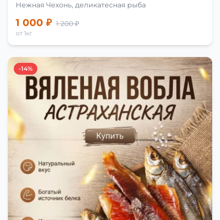
Нежная Чехонь, деликатесная рыба
1 000 ₽
1 200 ₽
от 1кг
-14%