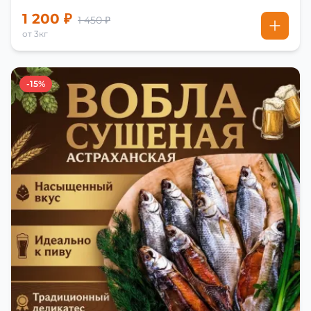
1 200 ₽
1 450 ₽
от 3кг
-15%