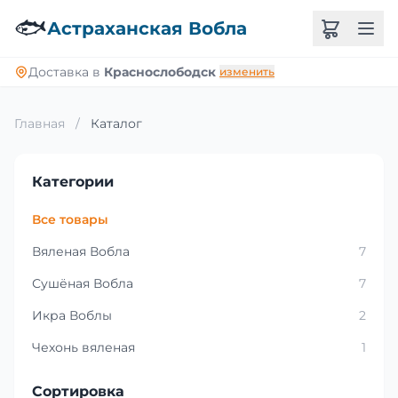
🐟
Астраханская Вобла
Доставка в
Краснослободск
изменить
Главная
/
Каталог
Категории
Все товары
Вяленая Вобла
7
Сушёная Вобла
7
Икра Воблы
2
Чехонь вяленая
1
Сортировка