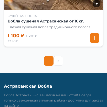
СУШЁНАЯ ВОБЛА
Вобла сушеная Астраханская от 10кг.
Свежая сушёная вобла традиционного посола
1 100 ₽
1 300 ₽
от 10кг
1
2
Астраханская Вобла
Вобла Астрахань - с вешалов на ваш стол! Всегда
только свеженькая вяленая рыбка - доступна для заказа
на сайте.