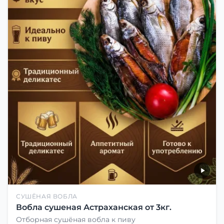
СУШЁНАЯ ВОБЛА
Вобла сушеная Астраханская от 3кг.
Отборная сушёная вобла к пиву