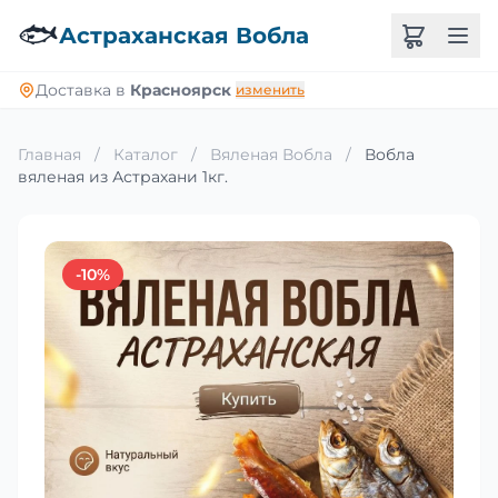
🐟
Астраханская Вобла
Доставка в
Красноярск
изменить
Главная
/
Каталог
/
Вяленая Вобла
/
Вобла
вяленая из Астрахани 1кг.
-10%