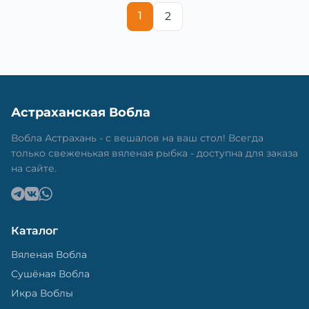
1
2
Астраханская Вобла
Вобла Астрахань - с вешалов на ваш стол! Всегда
только свеженькая вяленая рыбка - доступна для заказа
на сайте.
Каталог
Вяленая Вобла
Сушёная Вобла
Икра Воблы