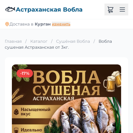
🐟
Астраханская Вобла
Доставка в
Курган
изменить
Главная
/
Каталог
/
Сушёная Вобла
/
Вобла
сушеная Астраханская от 3кг.
-17%