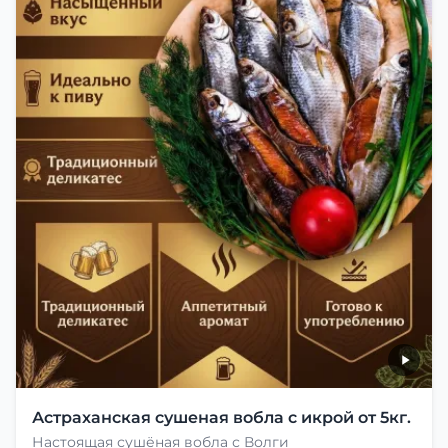
Астраханская сушеная вобла с икрой от 5кг.
Настоящая сушёная вобла с Волги