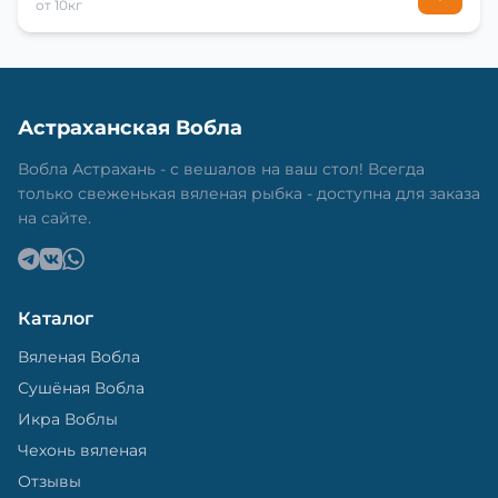
от 10кг
Астраханская Вобла
Вобла Астрахань - с вешалов на ваш стол! Всегда
только свеженькая вяленая рыбка - доступна для заказа
на сайте.
Каталог
Вяленая Вобла
Сушёная Вобла
Икра Воблы
Чехонь вяленая
Отзывы