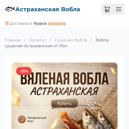
🐟
Астраханская Вобла
Доставка в
Курск
изменить
Главная
/
Каталог
/
Сушёная Вобла
/
Вобла
сушеная Астраханская от 10кг.
-15%