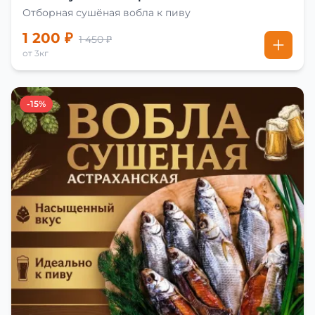
Отборная сушёная вобла к пиву
1 200 ₽
1 450 ₽
от 3кг
-15%