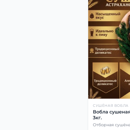
СУШЁНАЯ ВОБЛА
Вобла сушеная
3кг.
Отборная сушёна