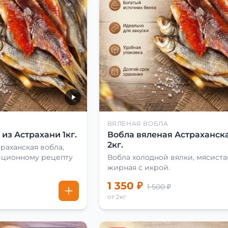
ВЯЛЕНАЯ ВОБЛА
из Астрахани 1кг.
Вобла вяленая Астраханска
2кг.
раханская вобла,
иционному рецепту
Вобла холодной вялки, мясиста
жирная с икрой.
1 350 ₽
1 500 ₽
от 2кг