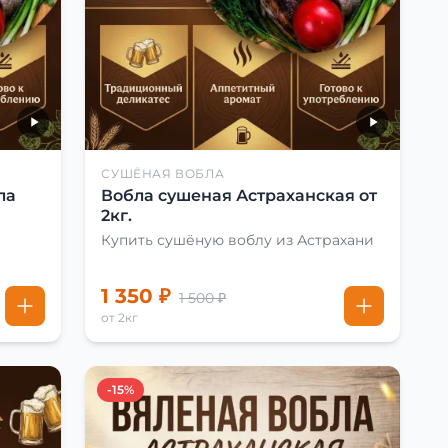
СУШЁНАЯ ВОБЛА
ла
Вобла сушеная Астраханская от
2кг.
Купить сушёную воблу из Астрахани
1 350 ₽
1 500 ₽
от 2кг
-15%