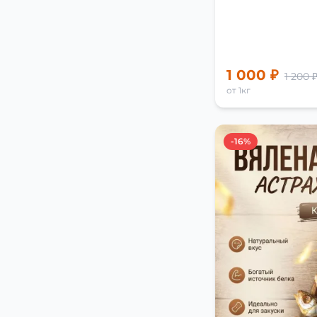
1 000 ₽
1 200 
от 1кг
-16%