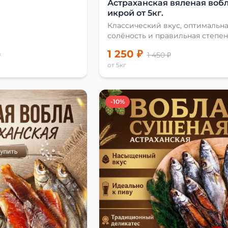
Астраханская вяленая вобл
икрой от 5кг.
Классический вкус, оптимальн
солёность и правильная степен
сушки
1 250 ₽
₽
1 450 ₽
от 5кг
-10%