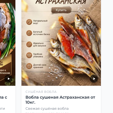
СУШЁНАЯ ВОБЛА
а с
Вобла сушеная Астраханская от
10кг.
лги
Свежая сушёная вобла