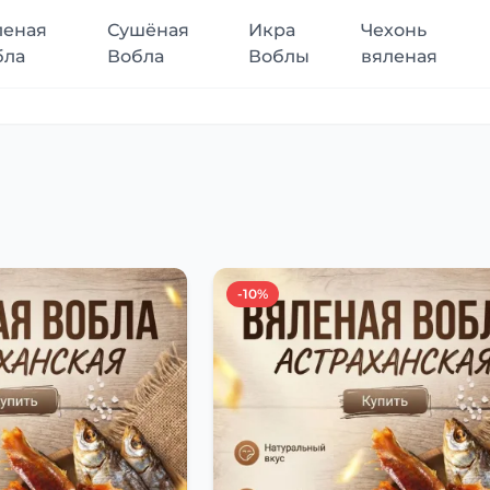
леная
Сушёная
Икра
Чехонь
бла
Вобла
Воблы
вяленая
-10%