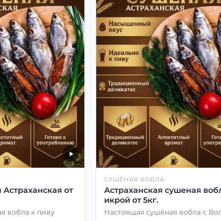
СУШЁНАЯ ВОБЛА
 Астраханская от
Астраханская сушеная вобл
икрой от 5кг.
я вобла к пиву
Настоящая сушёная вобла с Во