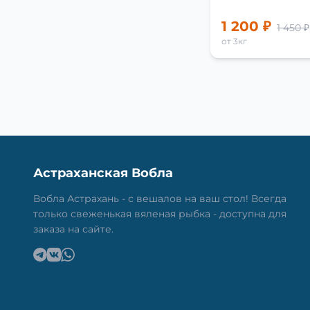
1 200 ₽
1 450 ₽
от 3кг
Астраханская Вобла
Вобла Астрахань - с вешалов на ваш стол! Всегда
только свеженькая вяленая рыбка - доступна для
заказа на сайте.