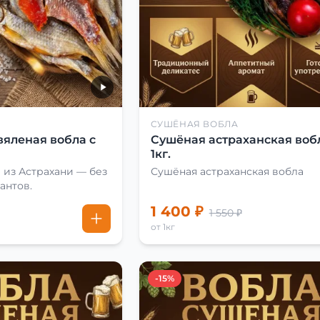
СУШЁНАЯ ВОБЛА
вяленая вобла с
Сушёная астраханская воб
1кг.
 из Астрахани — без
Сушёная астраханская вобла
антов.
1 400 ₽
1 550 ₽
от 1кг
-15%