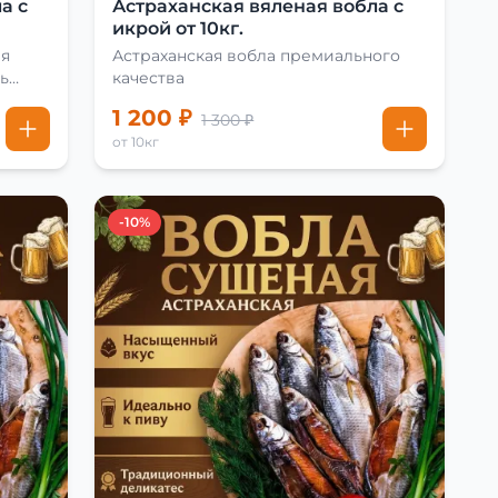
а с
Астраханская вяленая вобла с
икрой от 10кг.
ая
Астраханская вобла премиального
ь
качества
1 200 ₽
1 300 ₽
от 10кг
-10%