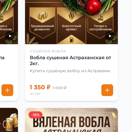
СУШЁНАЯ ВОБЛА
ла
Вобла сушеная Астраханская от
2кг.
Купить сушёную воблу из Астрахани
1 350 ₽
1 500 ₽
от 2кг
-15%