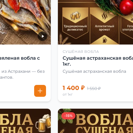
СУШЁНАЯ ВОБЛА
вяленая вобла с
Сушёная астраханская воб
1кг.
 из Астрахани — без
Сушёная астраханская вобла
антов.
1 400 ₽
1 550 ₽
от 1кг
-15%