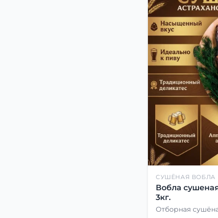
СУШЁНАЯ ВОБЛА
Вобла сушеная
3кг.
Отборная сушёна