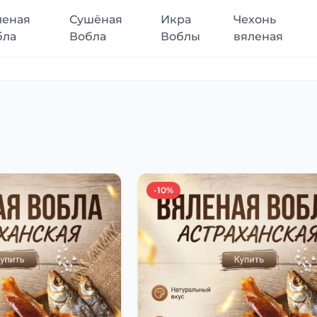
леная
Сушёная
Икра
Чехонь
бла
Вобла
Воблы
вяленая
-10%