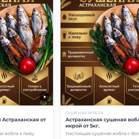
СУШЁНАЯ ВОБЛА
 Астраханская от
Астраханская сушеная вобл
икрой от 5кг.
я вобла к пиву
Настоящая сушёная вобла с Во