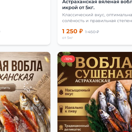
Астраханская вяленая вобл
икрой от 5кг.
Классический вкус, оптимальн
солёность и правильная степен
сушки
1 250 ₽
₽
1 450 ₽
от 5кг
-10%