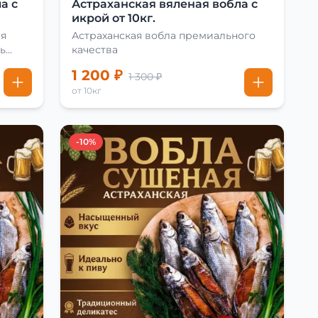
а с
Астраханская вяленая вобла с
икрой от 10кг.
ая
Астраханская вобла премиального
ь
качества
1 200 ₽
1 300 ₽
от 10кг
-10%