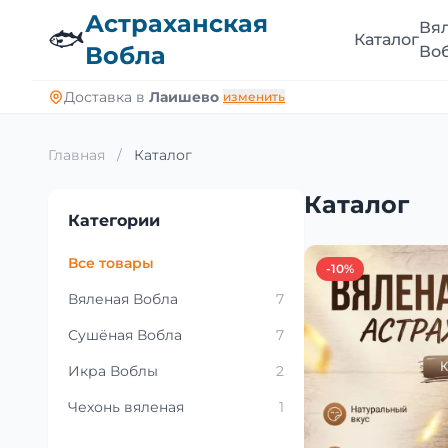
Астраханская
Вя
🐟
Каталог
Вобла
Во
Доставка в
Лаишево
изменить
Главная
/
Каталог
Каталог
Категории
Все товары
-10%
Вяленая Вобла
7
Сушёная Вобла
7
Икра Воблы
2
Чехонь вяленая
1