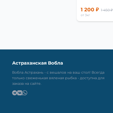
1 200 ₽
1 450 ₽
от 3кг
Астраханская Вобла
Вобла Астрахань - с вешалов на ваш стол! Всегда
только свеженькая вяленая рыбка - доступна для
заказа на сайте.