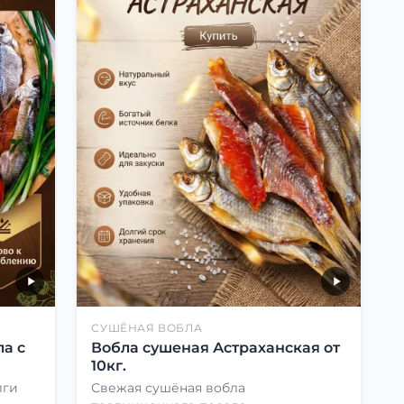
СУШЁНАЯ ВОБЛА
а с
Вобла сушеная Астраханская от
10кг.
лги
Свежая сушёная вобла