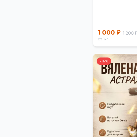
1 000 ₽
1 200 
от 1кг
-16%