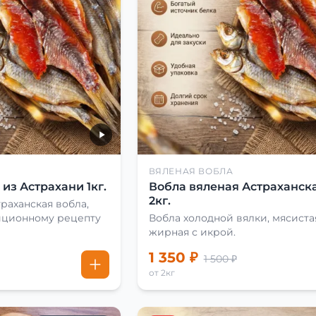
ВЯЛЕНАЯ ВОБЛА
из Астрахани 1кг.
Вобла вяленая Астраханска
2кг.
раханская вобла,
иционному рецепту
Вобла холодной вялки, мясиста
жирная с икрой.
1 350 ₽
1 500 ₽
от 2кг