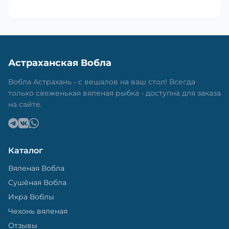
Астраханская Вобла
Вобла Астрахань - с вешалов на ваш стол! Всегда
только свеженькая вяленая рыбка - доступна для заказа
на сайте.
Каталог
Вяленая Вобла
Сушёная Вобла
Икра Воблы
Чехонь вяленая
Отзывы