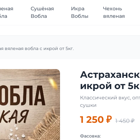
леная
Сушёная
Икра
Чехонь
бла
Вобла
Воблы
вяленая
я вяленая вобла с икрой от 5кг.
Астраханск
икрой от 5к
Классический вкус, о
сушки
1 250 ₽
1 450 ₽
Фасовка: