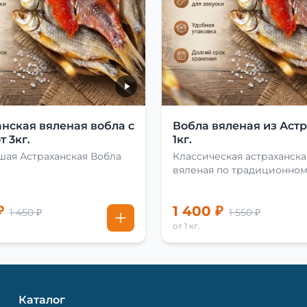
нская вяленая вобла с
Вобла вяленая из Аст
т 3кг.
1кг.
шая Астраханская Вобла
Классическая астраханска
вяленая по традиционно
рецепту
₽
1 400 ₽
1 450 ₽
1 550 ₽
от 1 кг.
Каталог