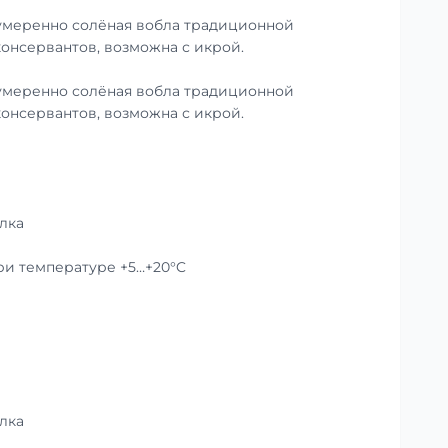
умеренно солёная вобла традиционной
консервантов, возможна с икрой.
умеренно солёная вобла традиционной
консервантов, возможна с икрой.
лка
при температуре +5…+20°C
лка