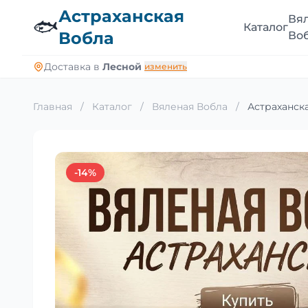
Астраханская
Вя
🐟
Каталог
Вобла
Во
Доставка в
Лесной
изменить
Главная
/
Каталог
/
Вяленая Вобла
/
Астраханска
-14%