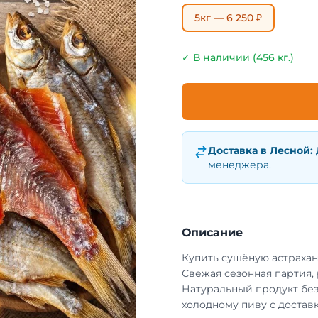
5кг — 6 250 ₽
✓ В наличии (456 кг.)
Доставка в
Лесной
:
менеджера.
Описание
Купить сушёную астрахан
Свежая сезонная партия,
Натуральный продукт без
холодному пиву с достав