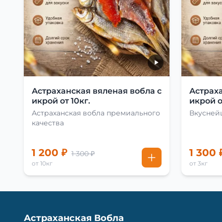
Астраханская вяленая вобла с
Астраха
икрой от 10кг.
икрой о
Астраханская вобла премиального
Вкусней
качества
1 200 ₽
1 300 
1 300 ₽
от 10кг
от 3кг
Астраханская Вобла