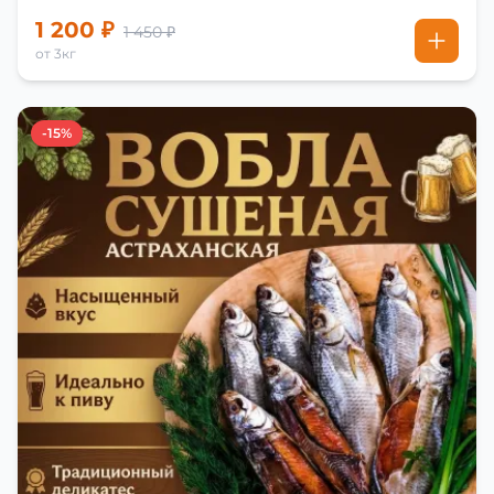
1 200 ₽
1 450 ₽
от 3кг
-15%