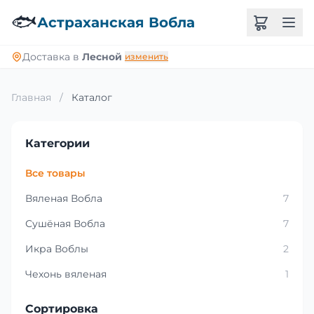
🐟
Астраханская Вобла
Доставка в
Лесной
изменить
Главная
/
Каталог
Категории
Все товары
Вяленая Вобла
7
Сушёная Вобла
7
Икра Воблы
2
Чехонь вяленая
1
Сортировка