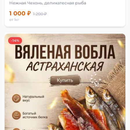
Нежная Чехонь, деликатесная рыба
1 000 ₽
1 200 ₽
от 1кг
-14%