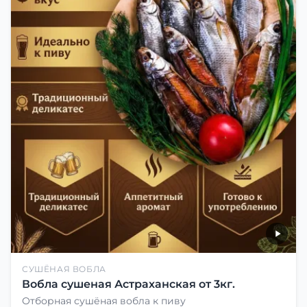
СУШЁНАЯ ВОБЛА
Вобла сушеная Астраханская от 3кг.
Отборная сушёная вобла к пиву