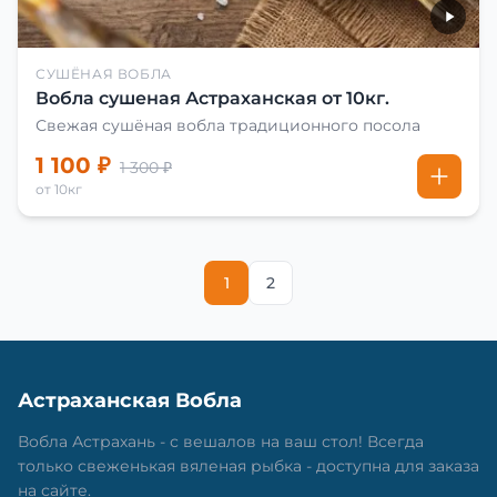
СУШЁНАЯ ВОБЛА
Вобла сушеная Астраханская от 10кг.
Свежая сушёная вобла традиционного посола
1 100 ₽
1 300 ₽
от 10кг
1
2
Астраханская Вобла
Вобла Астрахань - с вешалов на ваш стол! Всегда
только свеженькая вяленая рыбка - доступна для заказа
на сайте.