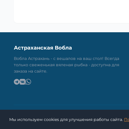
Астраханская Вобла
Вобла Астрахань - с вешалов на ваш стол! Всегда
только свеженькая вяленая рыбка - доступна для
заказа на сайте.
Мы используем cookies для улучшения работы сайта.
П