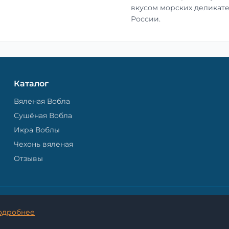
вкусом морских деликате
России.
Каталог
Вяленая Вобла
Сушёная Вобла
Икра Воблы
Чехонь вяленая
Отзывы
© 2026 Астраханская Вобла. - Все права защищены.
одробнее