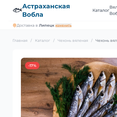
Астраханская
Вя
🐟
Каталог
Вобла
Во
Доставка в
Липецк
изменить
Главная
/
Каталог
/
Чехонь вяленая
/
Чехонь вял
-17%