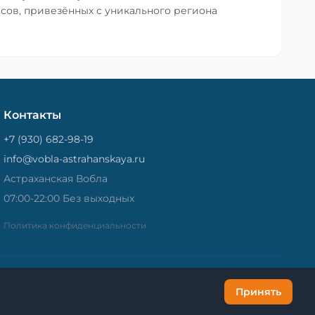
сов, привезённых с уникального региона
Контакты
+7 (930) 682-98-19
info@vobla-astrahanskaya.ru
Астраханская Вобла
07:00-22:00 Без выходных
Политика конфиденциальности
Принять