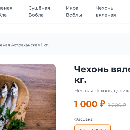
леная
Сушёная
Икра
Чехонь
бла
Вобла
Воблы
вяленая
еная Астраханская 1 кг.
Чехонь вял
кг.
Нежная Чехонь, делик
1 000 ₽
1 200 ₽
Фасовка: