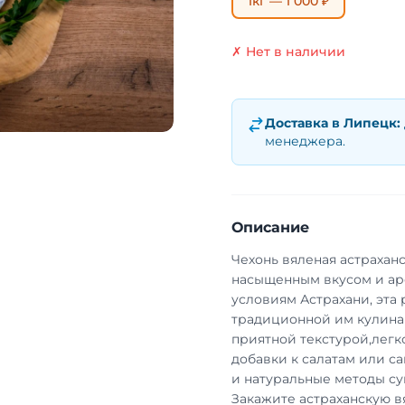
1кг — 1 000 ₽
✗ Нет в наличии
Доставка в
Липецк
:
менеджера.
Описание
Чехонь вяленая астрахан
насыщенным вкусом и ар
условиям Астрахани, эта
традиционной им кулинар
приятной текстурой,легко
добавки к салатам или с
и натуральные методы суш
Закажите астраханскую в