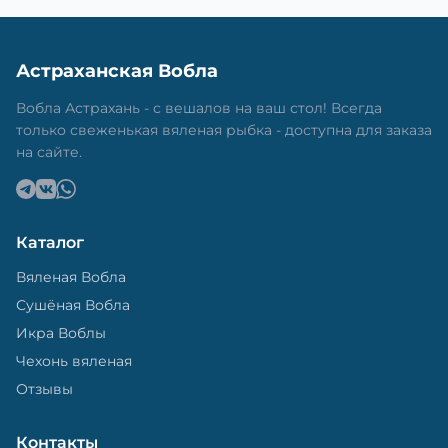
Астраханская Вобла
Вобла Астрахань - с вешалов на ваш стол! Всегда
только свеженькая вяленая рыбка - доступна для заказа
на сайте.
Каталог
Вяленая Вобла
Сушёная Вобла
Икра Воблы
Чехонь вяленая
Отзывы
Контакты