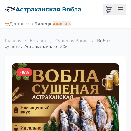
🐟
Астраханская Вобла
Доставка в
Липецк
изменить
Главная
/
Каталог
/
Сушёная Вобла
/
Вобла
сушеная Астраханская от 30кг.
-16%