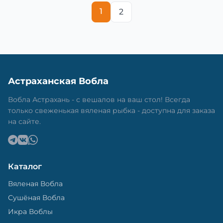
1
2
Астраханская Вобла
Вобла Астрахань - с вешалов на ваш стол! Всегда
только свеженькая вяленая рыбка - доступна для заказа
на сайте.
Каталог
Вяленая Вобла
Сушёная Вобла
Икра Воблы