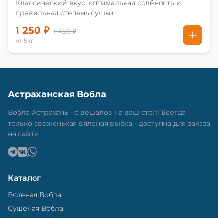
Классический вкус, оптимальная солёность и
правильная степень сушки
1 250 ₽
1 450 ₽
от 5кг
Астраханская Вобла
Вобла Астрахань - с вешалов на ваш стол! Всегда
только свеженькая вяленая рыбка - доступна для заказа
на сайте.
Каталог
Вяленая Вобла
Сушёная Вобла