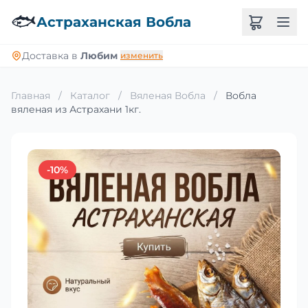
🐟
Астраханская Вобла
Доставка в
Любим
изменить
Главная
/
Каталог
/
Вяленая Вобла
/
Вобла
вяленая из Астрахани 1кг.
-10%