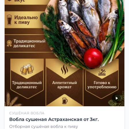
СУШЁНАЯ ВОБЛА
Вобла сушеная Астраханская от 3кг.
Отборная сушёная вобла к пиву