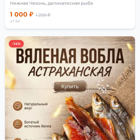
Нежная Чехонь, деликатесная рыба
1 000 ₽
1 200 ₽
от 1кг
-14%