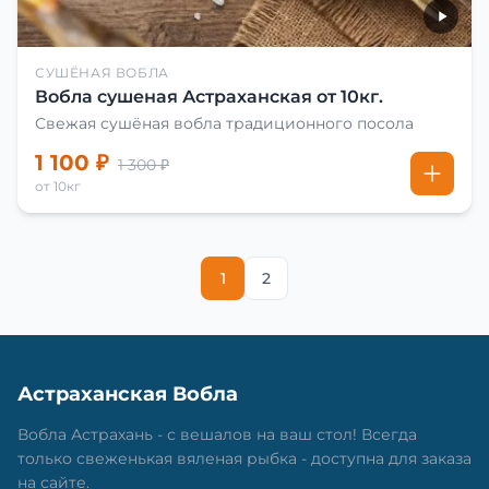
СУШЁНАЯ ВОБЛА
Вобла сушеная Астраханская от 10кг.
Свежая сушёная вобла традиционного посола
1 100 ₽
1 300 ₽
от 10кг
1
2
Астраханская Вобла
Вобла Астрахань - с вешалов на ваш стол! Всегда
только свеженькая вяленая рыбка - доступна для заказа
на сайте.