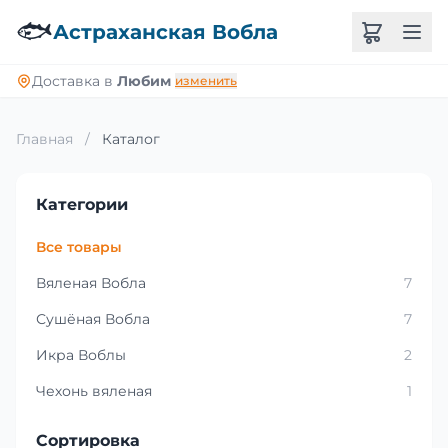
🐟
Астраханская Вобла
Доставка в
Любим
изменить
Главная
/
Каталог
Категории
Все товары
Вяленая Вобла
7
Сушёная Вобла
7
Икра Воблы
2
Чехонь вяленая
1
Сортировка