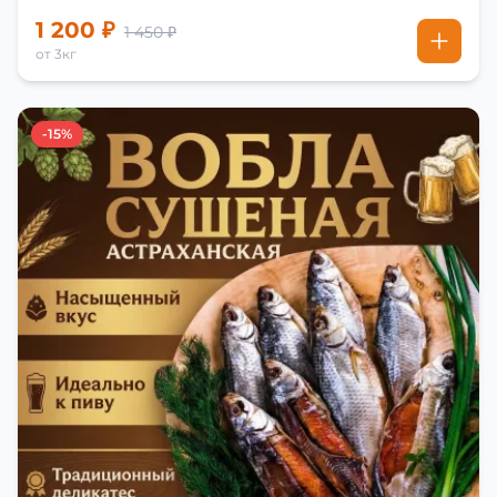
1 200 ₽
1 450 ₽
от 3кг
-15%