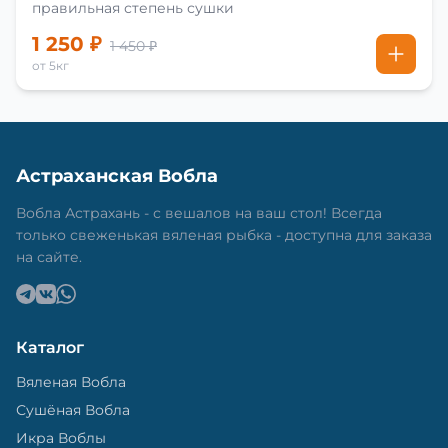
правильная степень сушки
1 250 ₽
1 450 ₽
от 5кг
Астраханская Вобла
Вобла Астрахань - с вешалов на ваш стол! Всегда
только свеженькая вяленая рыбка - доступна для заказа
на сайте.
Каталог
Вяленая Вобла
Сушёная Вобла
Икра Воблы