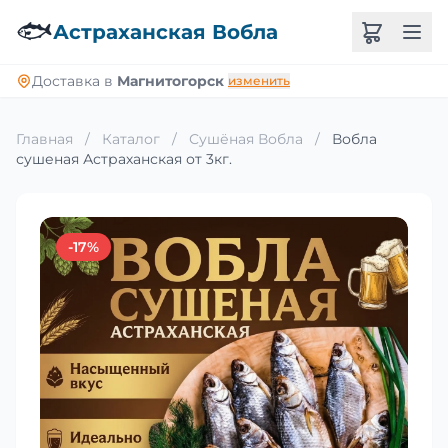
🐟
Астраханская Вобла
Доставка в
Магнитогорск
изменить
Главная
/
Каталог
/
Сушёная Вобла
/
Вобла
сушеная Астраханская от 3кг.
-17%